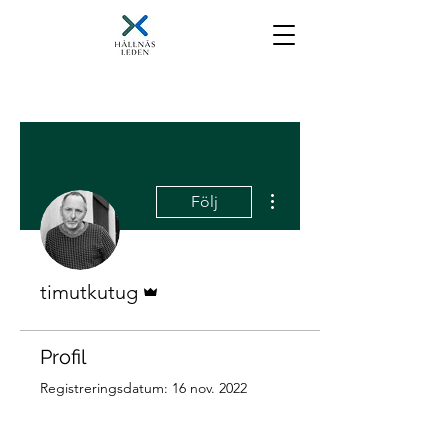
Fler åtgärder
Följ
Admin
timutkutug
Profil
Registreringsdatum: 16 nov. 2022